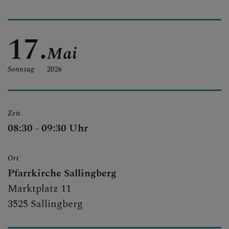
PFARRTEAM
17.
Mai
GESCHICHTE
Sonntag
2026
PFARRCARITAS
Zeit
08:30 - 09:30 Uhr
PFARRBRIEF
Ort
Pfarrkirche Sallingberg
Marktplatz 11
GALERIE
3525 Sallingberg