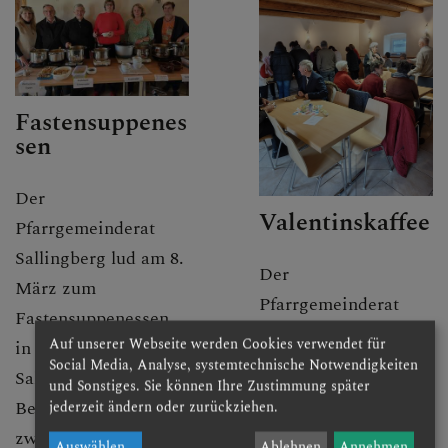
Fastensuppenes
sen
Der
Valentinskaffee
Pfarrgemeinderat
Sallingberg lud am 8.
Der
März zum
Pfarrgemeinderat
Fastensuppenessen
Sallingberg lud zum
Auf unserer Webseite werden Cookies verwendet für
in das Pfarrzentrum
Valentinskaffee ein.
Social Media, Analyse, systemtechnische Notwendigkeiten
Sallingberg. Die
und Sonstiges. Sie können Ihre Zustimmung später
Besucher wurden mit
jederzeit ändern oder zurückziehen.
Am Sonntag dem 8.
zwölf verschieden
Auswählen
...
Ablehnen
Annehmen