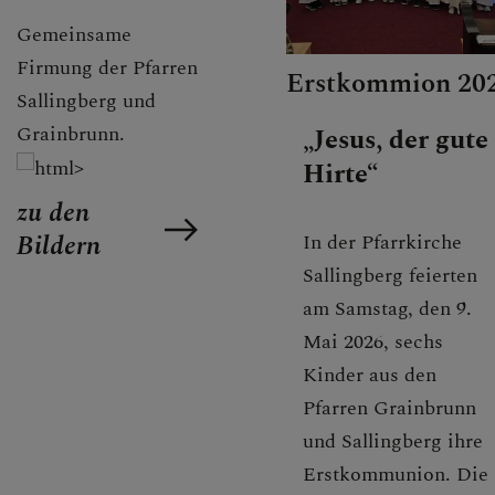
PFARRTEAM
Gemeinsame
Firmung der Pfarren
Erstkommion 20
Sallingberg und
GESCHICHTE
Grainbrunn.
„Jesus, der gute
Hirte“
zu den
PFARRCARITAS
Bildern
In der Pfarrkirche
Sallingberg feierten
am Samstag, den 9.
PFARRBRIEF
Mai 2026, sechs
Kinder aus den
Pfarren Grainbrunn
GALERIE
und Sallingberg ihre
Erstkommunion. Die