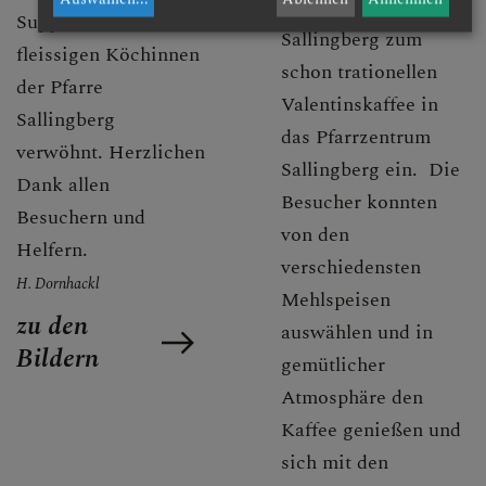
Februar lud der PfGr.
Suppen von den
Sallingberg zum
fleissigen Köchinnen
schon trationellen
der Pfarre
Valentinskaffee in
Sallingberg
das Pfarrzentrum
verwöhnt. Herzlichen
Sallingberg ein. Die
Dank allen
Besucher konnten
Besuchern und
von den
Helfern.
verschiedensten
H. Dornhackl
Mehlspeisen
zu den
auswählen und in
Bildern
gemütlicher
Atmosphäre den
Kaffee genießen und
sich mit den