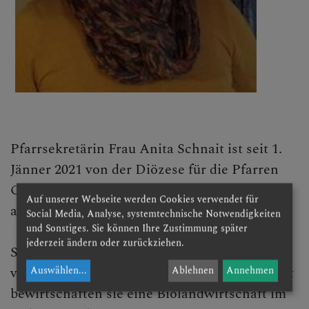
Pfarrsekretärin Frau Anita Schnait ist seit 1.
Jänner 2021 von der Diözese für die Pfarren
Grainbrunn, Sallingberg und Großreinprechts
Auf unserer Webseite werden Cookies verwendet für
angestellt.
Social Media, Analyse, systemtechnische Notwendigkeiten
und Sonstiges. Sie können Ihre Zustimmung später
jederzeit ändern oder zurückziehen.
Sie wohnt in Moniholz, ist mit Johann
verheiratet und Mutter von vier Kindern. Dort
Auswählen
...
Ablehnen
Annehmen
bewirtschaften sie eine Biolandwirtschaft im