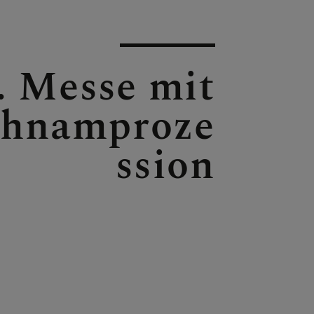
. Messe mit
chnamproze
ssion
AS