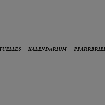
STE
TUELLES
KALENDARIUM
PFARRBRIE
UM