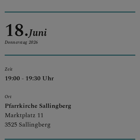
PFARRTEAM
18.
Juni
GESCHICHTE
Donnerstag
2026
PFARRCARITAS
Zeit
19:00 - 19:30 Uhr
PFARRBRIEF
Ort
Pfarrkirche Sallingberg
Marktplatz 11
GALERIE
3525 Sallingberg